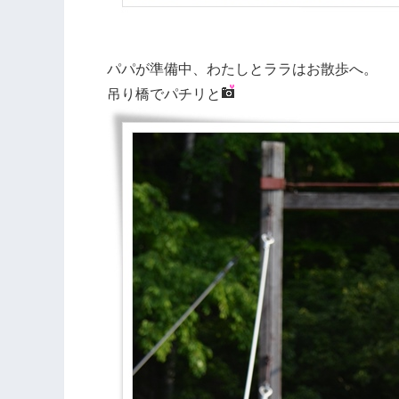
パパが準備中、わたしとララはお散歩へ。
吊り橋でパチリと