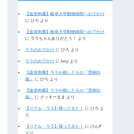
【血管肉腫】岐阜大学動物病院へおでかけ
に
ひろ
より
【血管肉腫】岐阜大学動物病院へおでかけ
に
ララちゃんありがとう！
より
ララのおでかけ
に
ひろ
より
ララのおでかけ
に
lucy
より
【血管肉腫】ララが残したもの『雲南白
薬』
に
ひろ
より
【血管肉腫】ララが残したもの『雲南白
薬』
に
クッキーまま
より
【リアル・ララ】帰ってきた！
に
ひろ
よ
り
【リアル・ララ】帰ってきた！
に
けんP
より