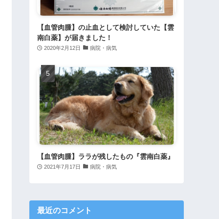
【血管肉腫】の止血として検討していた【雲
南白薬】が届きました！
2020年2月12日
病院・病気
【血管肉腫】ララが残したもの『雲南白薬』
2021年7月17日
病院・病気
最近のコメント