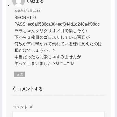
いぬまる
2016年2月1日 19:56
SECRET: 0
PASS: ec6a6536ca304edf844d1d248a4f08dc
ララちゃんクリクリオメ目で楽しそう♪
下から３枚目のゴロスリしている写真が
何故か車に轢かれて倒れている様に見えたのは
私だけでしょうか！？
本当だったら冗談じゃすみませんが
笑ってしまいましたヾU*^ェ^*Uゝ
返信
コメントする
コメント
※