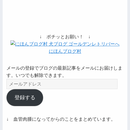
↓ ポチッとお願い！ ↓
にほんブログ村
メールの登録でブログの最新記事をメールにお届けしま
す。いつでも解除できます。
メ
ー
ル
登録する
ア
ド
レ
↓ 血管肉腫になってからのことをまとめています。
ス