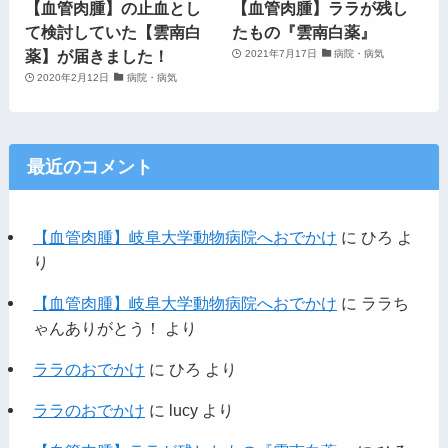
【血管肉腫】の止血とし
【血管肉腫】ララが残し
て検討していた【雲南白
たもの『雲南白薬』
薬】が届きました！
2021年7月17日
病院・病気
2020年2月12日
病院・病気
最近のコメント
【血管肉腫】岐阜大学動物病院へおでかけ
に
ひろ
よ
り
【血管肉腫】岐阜大学動物病院へおでかけ
に
ララち
ゃんありがとう！
より
ララのおでかけ
に
ひろ
より
ララのおでかけ
に
lucy
より