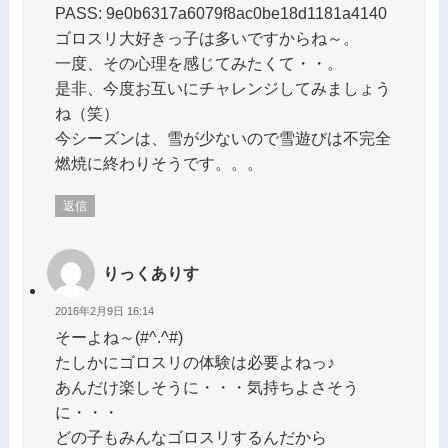
PASS: 9e0b6317a6079f8ac0be18d1181a4140
ゴロスリ大好きっ子は多いですからね～。
一度、その心理を感じてみたくて・・。
是非、今度お互いにチャレンジしてみましょう
ね（笑）
今シーズンは、雪が少ないので雪遊びは不完全
燃焼に終わりそうです。。。
返信
りっくありす
2016年2月9日 16:14
そーよね～(#^.^#)
たしかにゴロスリの体験は必要よねっ♪
あんだけ楽しそうに・・・気持ちよさそう
に・・・
どの子もみんなゴロスリするんだから