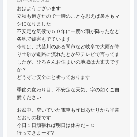
2017年8月18日 07:22
おはようございます
立秋も過ぎたので一時のことを思えば暑さもマ
シになりました
不安定な気候で５０年に一度の雨が降ったなど
各地で被害もでています
今朝は、武芸川のある関市など岐阜で大雨が降
り土砂が道路に流れたとか⏰テレビで言ってま
したが、ひろさんお住まいの地域は大丈夫です
か？
どうぞご安全にと祈っております
季節の変わり目、不安定な天気、字の如くご自
愛ください
お盆中、空いていた電車も昨日あたりから平常
どおりの様です
今日１日頑張れば明日は休みだ～☺
行ってきまーす?