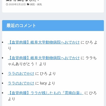
2020年2月12日
病院・病気
最近のコメント
【血管肉腫】岐阜大学動物病院へおでかけ
に
ひろ
よ
り
【血管肉腫】岐阜大学動物病院へおでかけ
に
ララち
ゃんありがとう！
より
ララのおでかけ
に
ひろ
より
ララのおでかけ
に
lucy
より
【血管肉腫】ララが残したもの『雲南白薬』
に
ひろ
より