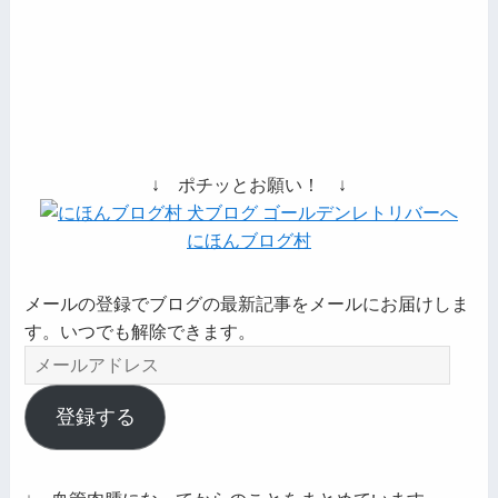
↓ ポチッとお願い！ ↓
にほんブログ村
メールの登録でブログの最新記事をメールにお届けしま
す。いつでも解除できます。
メ
ー
ル
登録する
ア
ド
レ