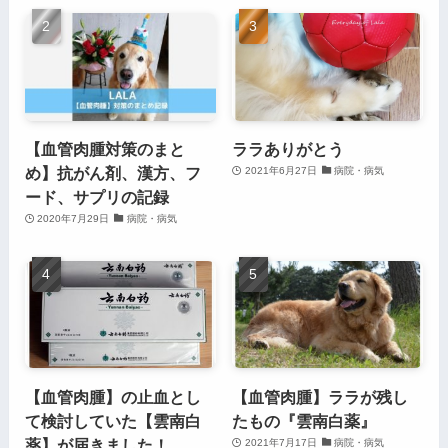
【血管肉腫対策のまと
ララありがとう
め】抗がん剤、漢方、フ
2021年6月27日
病院・病気
ード、サプリの記録
2020年7月29日
病院・病気
【血管肉腫】の止血とし
【血管肉腫】ララが残し
て検討していた【雲南白
たもの『雲南白薬』
薬】が届きました！
2021年7月17日
病院・病気