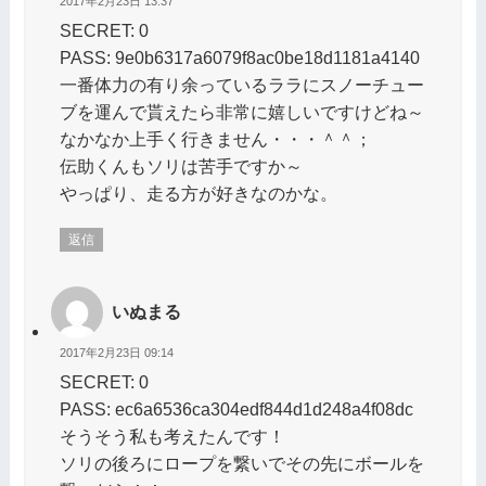
2017年2月23日 13:37
SECRET: 0
PASS: 9e0b6317a6079f8ac0be18d1181a4140
一番体力の有り余っているララにスノーチュー
ブを運んで貰えたら非常に嬉しいですけどね～
なかなか上手く行きません・・・＾＾；
伝助くんもソリは苦手ですか～
やっぱり、走る方が好きなのかな。
返信
いぬまる
2017年2月23日 09:14
SECRET: 0
PASS: ec6a6536ca304edf844d1d248a4f08dc
そうそう私も考えたんです！
ソリの後ろにロープを繋いでその先にボールを