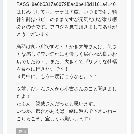
PASS: 9e0b6317a6079f8ac0be18d1181a4140
はじめまして～。ララは７歳。いつまでも、精
神年齢はパピーのままですが元気だけが取り柄
の女の子です。ブログを見て頂きましてありが
とうございます。
鳥羽は良い所ですね～！かき太郎さんは、気さ
くな感じでワン連れにも優しく居心地の良いお
店でしたね～。また、大きくてプリプリな牡蠣
を食べに行きたいです！
３月中に、もう一度行こうかと。＾＾
以前、ぴよんさんから小吉さんのこと聞きまし
たよ！
たぶん、親戚さんだったと思います。
いつか、都合があえば一緒に遊んで下さいね～
こちらこそ、宜しくお願いします♪
返信