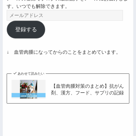
す。いつでも解除できます。
メ
ー
ル
登録する
ア
ド
レ
↓ 血管肉腫になってからのことをまとめています。
ス
あわせて読みたい
【血管肉腫対策のまとめ】抗がん
剤、漢方、フード、サプリの記録