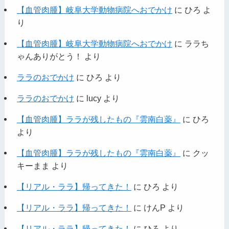
【血管肉腫】岐阜大学動物病院へおでかけ
に
ひろ
よ
り
【血管肉腫】岐阜大学動物病院へおでかけ
に
ララち
ゃんありがとう！
より
ララのおでかけ
に
ひろ
より
ララのおでかけ
に
lucy
より
【血管肉腫】ララが残したもの『雲南白薬』
に
ひろ
より
【血管肉腫】ララが残したもの『雲南白薬』
に
クッ
キーまま
より
【リアル・ララ】帰ってきた！
に
ひろ
より
【リアル・ララ】帰ってきた！
に
けんP
より
【リアル・ララ】帰ってきた！
に
ひろ
より