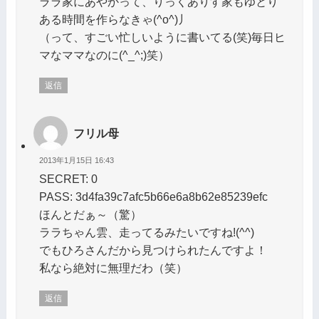
ララ家にあやかって、りっくありす家もゆとり
ある時間を作らなきゃ(^o^)丿
（って、すごい忙しいように書いてる(笑)毎日ヒ
マなママなのに(^_^;)笑）
返信
フリル母
2013年1月15日 16:43
SECRET: 0
PASS: 3d4fa39c7afc5b66e6a8b62e85239efc
ほんとだぁ～（驚）
ララちゃん雲、走ってるみたいですね!(^^)
でもひろさんだから見つけられたんですよ！
私なら絶対に無理だわ（笑）
返信