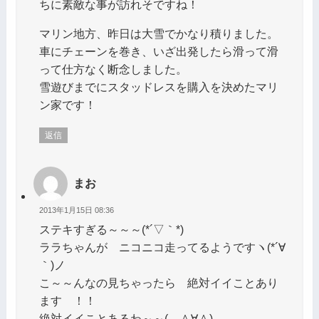
ちに素敵な事が訪れそですね！
マリン地方、昨日は大雪でかなり積りました。
車にチェーンを巻き、いざ出発したら滑って滑
って仕方なく断念しました。
雪遊びまでにスタッドレスを購入を決めたマリ
ン家です！
返信
まお
2013年1月15日 08:36
ステキすぎる～～～(*´▽｀*)
ララちゃんが ニコニコ走ってるようですヽ(*´∀
｀)ノ
こ～～んなの見ちゃったら 絶対イイことあり
ます ！！
絶対イイことあるわ～～( ＾∀＾)