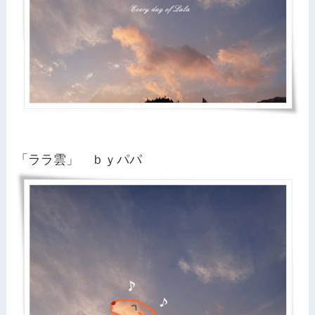
「ララ雲」 ｂｙパパ