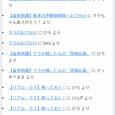
り
【血管肉腫】岐阜大学動物病院へおでかけ
に
ララち
ゃんありがとう！
より
ララのおでかけ
に
ひろ
より
ララのおでかけ
に
lucy
より
【血管肉腫】ララが残したもの『雲南白薬』
に
ひろ
より
【血管肉腫】ララが残したもの『雲南白薬』
に
クッ
キーまま
より
【リアル・ララ】帰ってきた！
に
ひろ
より
【リアル・ララ】帰ってきた！
に
けんP
より
【リアル・ララ】帰ってきた！
に
ひろ
より