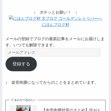
↓ ポチッとお願い！ ↓
にほんブログ村
メールの登録でブログの最新記事をメールにお届けしま
す。いつでも解除できます。
メ
ー
ル
登録する
ア
ド
レ
↓ 血管肉腫になってからのことをまとめています。
ス
あわせて読みたい
【血管肉腫対策のまとめ】抗がん