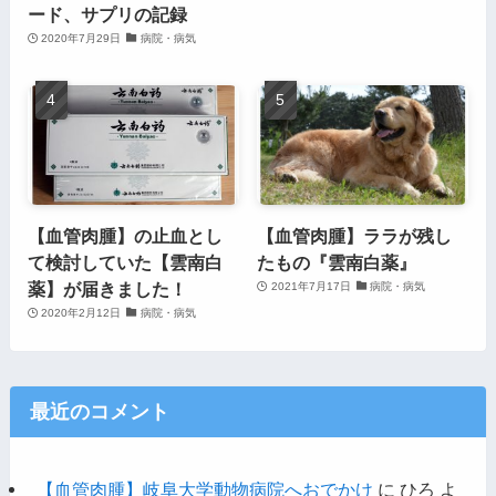
ード、サプリの記録
2020年7月29日
病院・病気
【血管肉腫】の止血とし
【血管肉腫】ララが残し
て検討していた【雲南白
たもの『雲南白薬』
薬】が届きました！
2021年7月17日
病院・病気
2020年2月12日
病院・病気
最近のコメント
【血管肉腫】岐阜大学動物病院へおでかけ
に
ひろ
よ