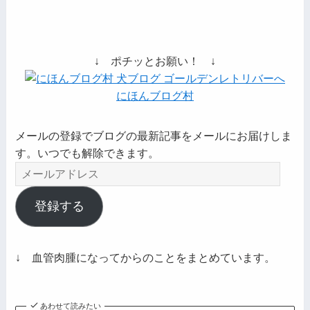
↓ ポチッとお願い！ ↓
にほんブログ村
メールの登録でブログの最新記事をメールにお届けしま
す。いつでも解除できます。
メ
ー
ル
登録する
ア
ド
レ
↓ 血管肉腫になってからのことをまとめています。
ス
あわせて読みたい