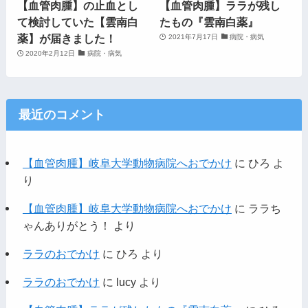
【血管肉腫】の止血とし
【血管肉腫】ララが残し
て検討していた【雲南白
たもの『雲南白薬』
薬】が届きました！
2021年7月17日
病院・病気
2020年2月12日
病院・病気
最近のコメント
【血管肉腫】岐阜大学動物病院へおでかけ
に
ひろ
よ
り
【血管肉腫】岐阜大学動物病院へおでかけ
に
ララち
ゃんありがとう！
より
ララのおでかけ
に
ひろ
より
ララのおでかけ
に
lucy
より