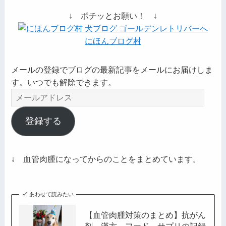
↓ ポチッとお願い！ ↓
にほんブログ村
メールの登録でブログの最新記事をメールにお届けしま
す。いつでも解除できます。
メ
ー
ル
登録する
ア
ド
レ
↓ 血管肉腫になってからのことをまとめています。
ス
あわせて読みたい
【血管肉腫対策のまとめ】抗がん