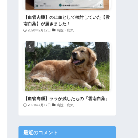
【血管肉腫】の止血として検討していた【雲
南白薬】が届きました！
2020年2月12日
病院・病気
【血管肉腫】ララが残したもの『雲南白薬』
2021年7月17日
病院・病気
最近のコメント