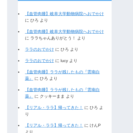
【血管肉腫】岐阜大学動物病院へおでかけ
に
ひろ
より
【血管肉腫】岐阜大学動物病院へおでかけ
に
ララちゃんありがとう！
より
ララのおでかけ
に
ひろ
より
ララのおでかけ
に
lucy
より
【血管肉腫】ララが残したもの『雲南白
薬』
に
ひろ
より
【血管肉腫】ララが残したもの『雲南白
薬』
に
クッキーまま
より
【リアル・ララ】帰ってきた！
に
ひろ
よ
り
【リアル・ララ】帰ってきた！
に
けんP
より