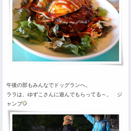
午後の部もみんなでドッグランへ。
ララは、ゆずこさんに遊んでもらってる～。 ジ
ャンプ