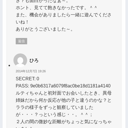
ぎ？も面白かったなぁ～。
ホント、見てて飽きなかったです。＾＾
また、機会がありましたら一緒に遊んでくださ
いね！
ありがとうございました～。
返信
ひろ
2014年12月7日 19:26
SECRET: 0
PASS: 9e0b6317a6079f8ac0be18d1181a4140
ルティちゃんと初対面でお会いしたとき、異母
姉妹だから何か反応が他の子と違うのかな？と
ララの様子をずっと観察していました
が・・・？っという感じ・・。＾＾；
２人の間の微妙な距離がちょっと気になっちゃ