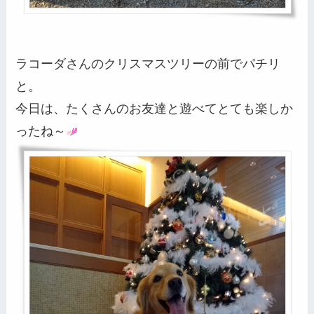
ラコーダさんのクリスマスツリーの前でパチリ
と。
今日は、たくさんのお友達と遊べてとても楽しか
ったね～