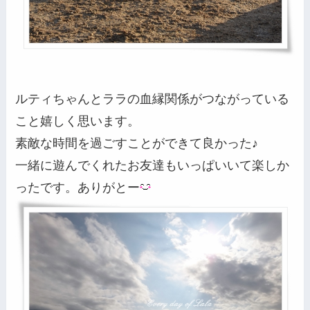
ルティちゃんとララの血縁関係がつながっている
こと嬉しく思います。
素敵な時間を過ごすことができて良かった♪
一緒に遊んでくれたお友達もいっぱいいて楽しか
ったです。ありがとー