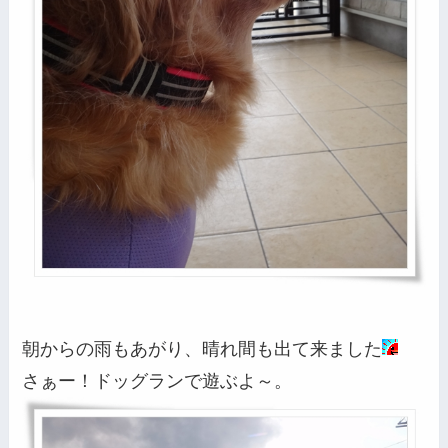
朝からの雨もあがり、晴れ間も出て来ました
さぁー！ドッグランで遊ぶよ～。