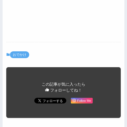
おでかけ
この記事が気に入ったら
フォローしてね！
Follow Me