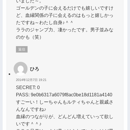
いました～。
ゴールデンの子に会えるだけでも嬉しいですけ
ど、血縁関係の子に会えるのはもっと嬉しかっ
たですね～わたし自身♪＾＾
ララのジャンプ力、凄かったです。男子並みな
のかも（笑）
返信
ひろ
2014年12月7日 19:21
SECRET: 0
PASS: 9e0b6317a6079f8ac0be18d1181a4140
すごーい！しーちゃんもルティちゃんと親戚さ
んなんですね♪
血縁のつながりが、どんどん増えていって欲し
いです＾＾♪