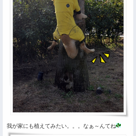
我が家にも植えてみたい。。。なぁ～んてね