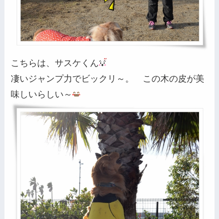
こちらは、サスケくん
凄いジャンプ力でビックリ～。 この木の皮が美
味しいらしい～