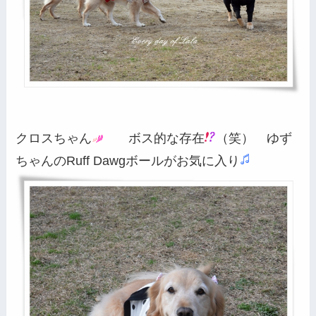
クロスちゃん
ボス的な存在
（笑） ゆず
ちゃんのRuff Dawgボールがお気に入り