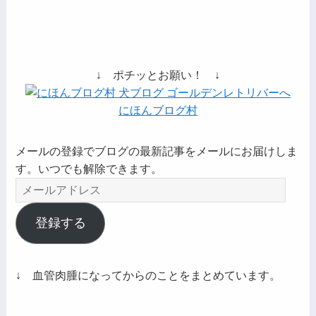
↓ ポチッとお願い！ ↓
にほんブログ村
メールの登録でブログの最新記事をメールにお届けしま
す。いつでも解除できます。
メ
ー
ル
登録する
ア
ド
レ
↓ 血管肉腫になってからのことをまとめています。
ス