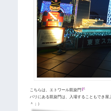
こちらは、エトワール凱旋門
パリにある凱旋門は、入場することもでき屋
＾；）