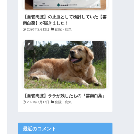
【血管肉腫】の止血として検討していた【雲
南白薬】が届きました！
2020年2月12日
病院・病気
【血管肉腫】ララが残したもの『雲南白薬』
2021年7月17日
病院・病気
最近のコメント