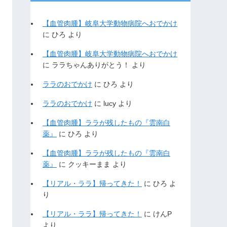
【血管肉腫】岐阜大学動物病院へおでかけ
に
ひろ
より
【血管肉腫】岐阜大学動物病院へおでかけ
に
ララちゃんありがとう！
より
ララのおでかけ
に
ひろ
より
ララのおでかけ
に
lucy
より
【血管肉腫】ララが残したもの『雲南白
薬』
に
ひろ
より
【血管肉腫】ララが残したもの『雲南白
薬』
に
クッキーまま
より
【リアル・ララ】帰ってきた！
に
ひろ
よ
り
【リアル・ララ】帰ってきた！
に
けんP
より