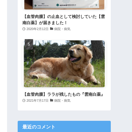
【血管肉腫】の止血として検討していた【雲
南白薬】が届きました！
2020年2月12日
病院・病気
【血管肉腫】ララが残したもの『雲南白薬』
2021年7月17日
病院・病気
最近のコメント