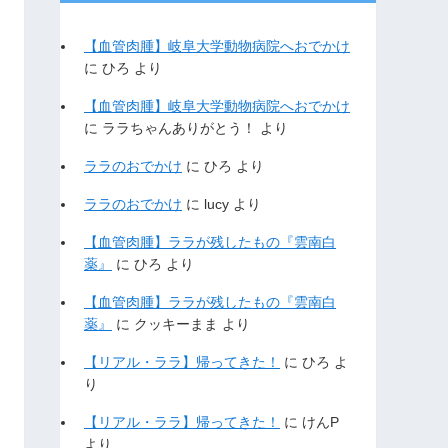
【血管肉腫】岐阜大学動物病院へおでかけ
に
ひろ
より
【血管肉腫】岐阜大学動物病院へおでかけ
に
ララちゃんありがとう！
より
ララのおでかけ
に
ひろ
より
ララのおでかけ
に
lucy
より
【血管肉腫】ララが残したもの『雲南白
薬』
に
ひろ
より
【血管肉腫】ララが残したもの『雲南白
薬』
に
クッキーまま
より
【リアル・ララ】帰ってきた！
に
ひろ
よ
り
【リアル・ララ】帰ってきた！
に
けんP
より