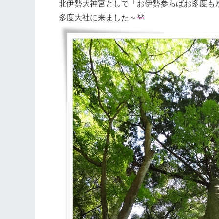
北伊勢大神宮として「お伊勢参らばお多度も
多度大社に来ました～