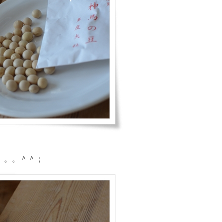
。。。＾＾；