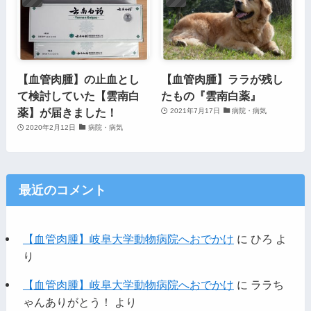
【血管肉腫】の止血とし
【血管肉腫】ララが残し
て検討していた【雲南白
たもの『雲南白薬』
薬】が届きました！
2021年7月17日
病院・病気
2020年2月12日
病院・病気
最近のコメント
【血管肉腫】岐阜大学動物病院へおでかけ
に
ひろ
よ
り
【血管肉腫】岐阜大学動物病院へおでかけ
に
ララち
ゃんありがとう！
より