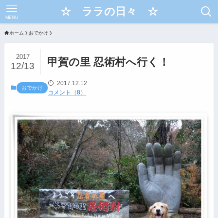
☆ ララの日々 ☆
MENU
ホーム
おでかけ
2017
甲賀の里 忍術村へ行く！
12/13
2017.12.12
おでかけ
コメント（8）