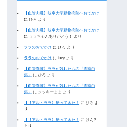
【血管肉腫】岐阜大学動物病院へおでかけ
に
ひろ
より
【血管肉腫】岐阜大学動物病院へおでかけ
に
ララちゃんありがとう！
より
ララのおでかけ
に
ひろ
より
ララのおでかけ
に
lucy
より
【血管肉腫】ララが残したもの『雲南白
薬』
に
ひろ
より
【血管肉腫】ララが残したもの『雲南白
薬』
に
クッキーまま
より
【リアル・ララ】帰ってきた！
に
ひろ
よ
り
【リアル・ララ】帰ってきた！
に
けんP
より