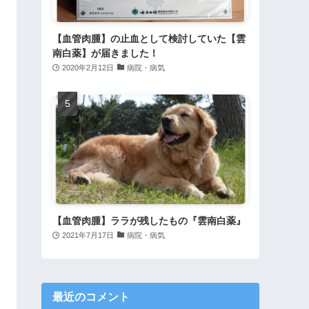
【血管肉腫】の止血として検討していた【雲
南白薬】が届きました！
2020年2月12日
病院・病気
【血管肉腫】ララが残したもの『雲南白薬』
2021年7月17日
病院・病気
最近のコメント