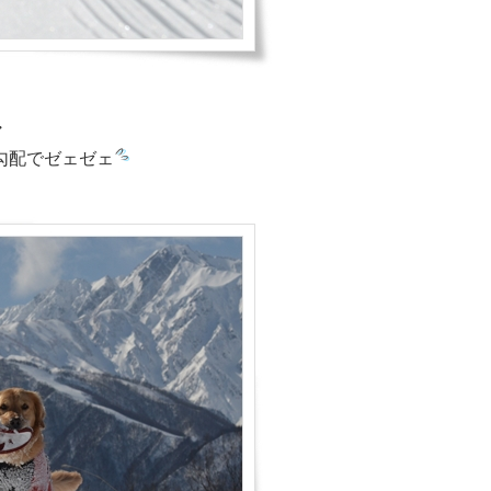
・
勾配でゼェゼェ