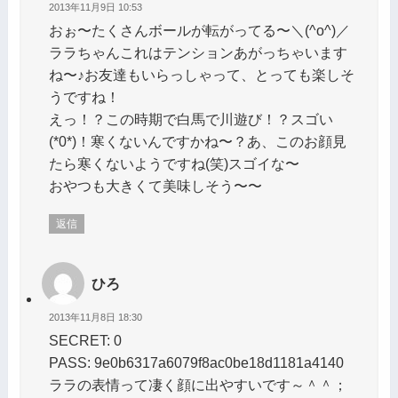
2013年11月9日 10:53
おぉ〜たくさんボールが転がってる〜＼(^o^)／
ララちゃんこれはテンションあがっちゃいます
ね〜♪お友達もいらっしゃって、とっても楽しそ
うですね！
えっ！？この時期で白馬で川遊び！？スゴい
(*0*)！寒くないんですかね〜？あ、このお顔見
たら寒くないようですね(笑)スゴイな〜
おやつも大きくて美味しそう〜〜
返信
ひろ
2013年11月8日 18:30
SECRET: 0
PASS: 9e0b6317a6079f8ac0be18d1181a4140
ララの表情って凄く顔に出やすいです～＾＾；