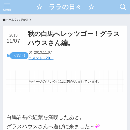
☆ ララの日々 ☆
MENU
ホーム
おでかけ
秋の白馬へレッツゴー！グラス
2013
11/07
ハウスさん編。
2013.11.07
おでかけ
コメント（20）
当ページのリンクには広告が含まれています。
白馬岩岳の紅葉を満喫したあと。
グラスハウスさんへ遊びに来ました～