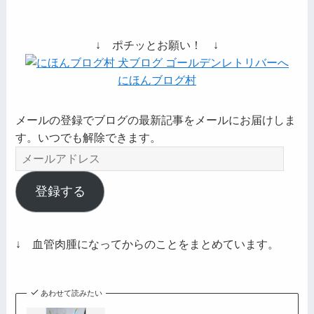
↓ ポチッとお願い！ ↓
にほんブログ村
メールの登録でブログの最新記事をメールにお届けしま
す。いつでも解除できます。
メ
ー
ル
登録する
ア
ド
レ
↓ 血管肉腫になってからのことをまとめています。
ス
あわせて読みたい