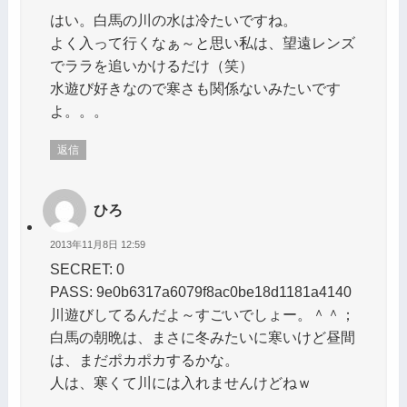
はい。白馬の川の水は冷たいですね。
よく入って行くなぁ～と思い私は、望遠レンズ
でララを追いかけるだけ（笑）
水遊び好きなので寒さも関係ないみたいです
よ。。。
返信
ひろ
2013年11月8日 12:59
SECRET: 0
PASS: 9e0b6317a6079f8ac0be18d1181a4140
川遊びしてるんだよ～すごいでしょー。＾＾；
白馬の朝晩は、まさに冬みたいに寒いけど昼間
は、まだポカポカするかな。
人は、寒くて川には入れませんけどねｗ