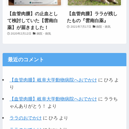
【血管肉腫】の止血とし
【血管肉腫】ララが残し
て検討していた【雲南白
たもの『雲南白薬』
薬】が届きました！
2021年7月17日
病院・病気
2020年2月12日
病院・病気
最近のコメント
【血管肉腫】岐阜大学動物病院へおでかけ
に
ひろ
よ
り
【血管肉腫】岐阜大学動物病院へおでかけ
に
ララち
ゃんありがとう！
より
ララのおでかけ
に
ひろ
より