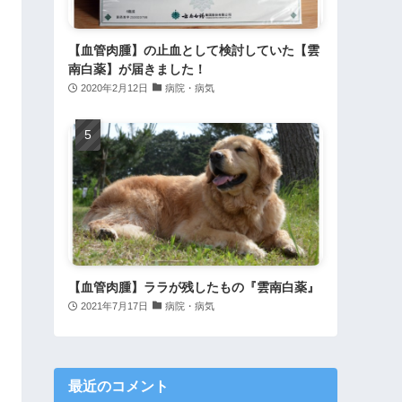
【血管肉腫】の止血として検討していた【雲
南白薬】が届きました！
2020年2月12日
病院・病気
【血管肉腫】ララが残したもの『雲南白薬』
2021年7月17日
病院・病気
最近のコメント