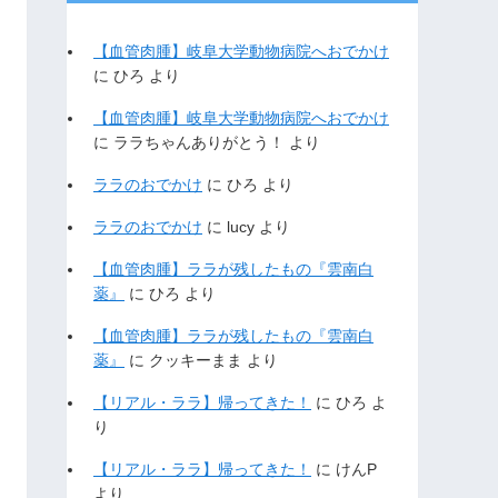
【血管肉腫】岐阜大学動物病院へおでかけ
に
ひろ
より
【血管肉腫】岐阜大学動物病院へおでかけ
に
ララちゃんありがとう！
より
ララのおでかけ
に
ひろ
より
ララのおでかけ
に
lucy
より
【血管肉腫】ララが残したもの『雲南白
薬』
に
ひろ
より
【血管肉腫】ララが残したもの『雲南白
薬』
に
クッキーまま
より
【リアル・ララ】帰ってきた！
に
ひろ
よ
り
【リアル・ララ】帰ってきた！
に
けんP
より