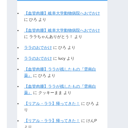
【血管肉腫】岐阜大学動物病院へおでかけ
に
ひろ
より
【血管肉腫】岐阜大学動物病院へおでかけ
に
ララちゃんありがとう！
より
ララのおでかけ
に
ひろ
より
ララのおでかけ
に
lucy
より
【血管肉腫】ララが残したもの『雲南白
薬』
に
ひろ
より
【血管肉腫】ララが残したもの『雲南白
薬』
に
クッキーまま
より
【リアル・ララ】帰ってきた！
に
ひろ
よ
り
【リアル・ララ】帰ってきた！
に
けんP
より