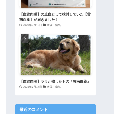
【血管肉腫】の止血として検討していた【雲
南白薬】が届きました！
2020年2月12日
病院・病気
【血管肉腫】ララが残したもの『雲南白薬』
2021年7月17日
病院・病気
最近のコメント