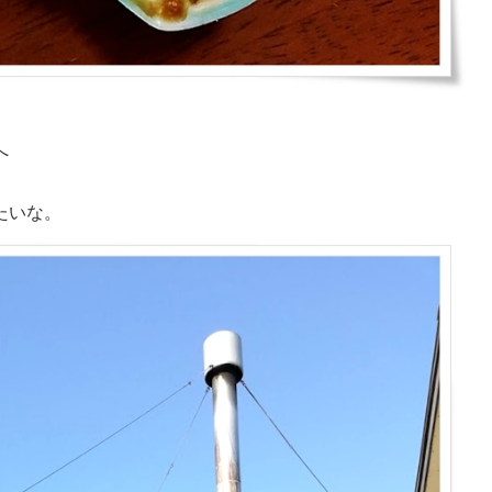
へ
たいな。