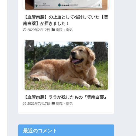
【血管肉腫】の止血として検討していた【雲
南白薬】が届きました！
2020年2月12日
病院・病気
【血管肉腫】ララが残したもの『雲南白薬』
2021年7月17日
病院・病気
最近のコメント