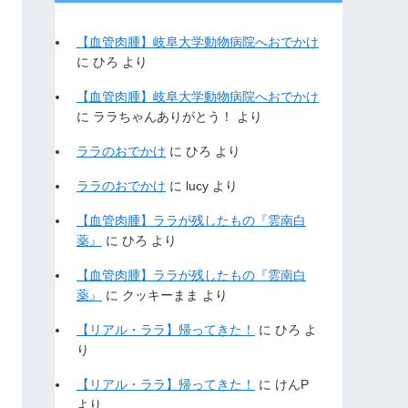
【血管肉腫】岐阜大学動物病院へおでかけ
に
ひろ
より
【血管肉腫】岐阜大学動物病院へおでかけ
に
ララちゃんありがとう！
より
ララのおでかけ
に
ひろ
より
ララのおでかけ
に
lucy
より
【血管肉腫】ララが残したもの『雲南白
薬』
に
ひろ
より
【血管肉腫】ララが残したもの『雲南白
薬』
に
クッキーまま
より
【リアル・ララ】帰ってきた！
に
ひろ
よ
り
【リアル・ララ】帰ってきた！
に
けんP
より