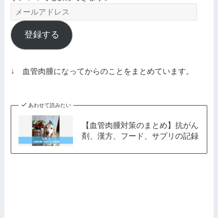
メ
ー
ル
登録する
ア
ド
レ
↓ 血管肉腫になってからのことをまとめています。
ス
あわせて読みたい
【血管肉腫対策のまとめ】抗がん
剤、漢方、フード、サプリの記録