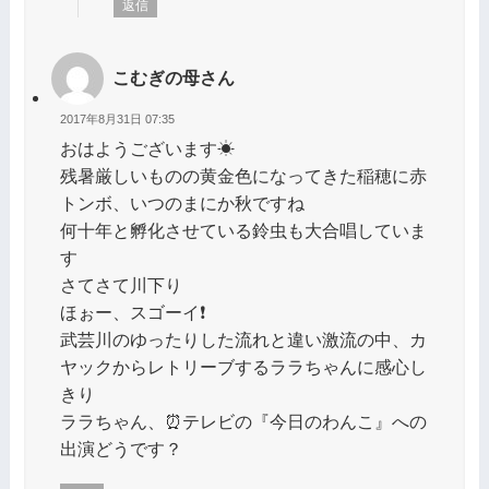
返信
こむぎの母さん
2017年8月31日 07:35
おはようございます☀
残暑厳しいものの黄金色になってきた稲穂に赤
トンボ、いつのまにか秋ですね
何十年と孵化させている鈴虫も大合唱していま
す
さてさて川下り
ほぉー、スゴーイ❗
武芸川のゆったりした流れと違い激流の中、カ
ヤックからレトリーブするララちゃんに感心し
きり
ララちゃん、⏰テレビの『今日のわんこ』への
出演どうです？