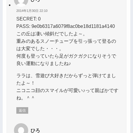
2014年1月30日 22:10
SECRET: 0
PASS: 9e0b6317a6079f8ac0be18d1181a4140
この丘は凄い傾斜だでしたよ～。
重みのあるスノーチューブを引っ張って登るの
は大変でした・・・。
何度も登っていたら足がガクガクになりそうで
良い運動になりましたね♪
ララは、雪遊び大好きだからずっと弾けてまし
たよ～！
ニコニコ顔のスマイルが可愛い♪って親ばかです
ね。＾＾
返信
ひろ