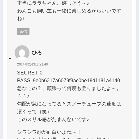
本当にララちゃん、嬉しそう～♪
わんこも飼い主も一緒に楽しめるからいいです
ね♪
返信
ひろ
2014年2月3日 21:40
SECRET: 0
PASS: 9e0b6317a6079f8ac0be18d1181a4140
急なこの丘、頑張って何度も登りましたよ～。
＾＾♪
勾配が急になってるとスノーチューブの速度は
凄くって（笑）
このスリル感がたまんないです♪
シワシワ顔が面白いよね～！