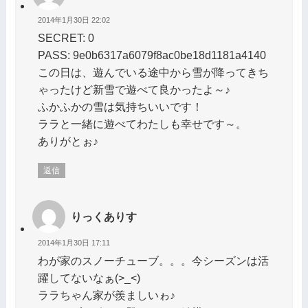
2014年1月30日 22:02
SECRET: 0
PASS: 9e0b6317a6079f8ac0be18d1181a4140
この日は、遊んでいる途中から雪が降ってきち
ゃったけど新雪で遊べて良かったよ～♪
ふかふかの雪は気持ちいいです！
ララと一緒に遊べてわたしも幸せです～。
ありがとぉ♪
返信
りっくありす
2014年1月30日 17:11
わが家のスノーチューブ。。。今シーズンは活
躍してないなぁ(>_<)
ララちゃん家が羨ましいゎ♪