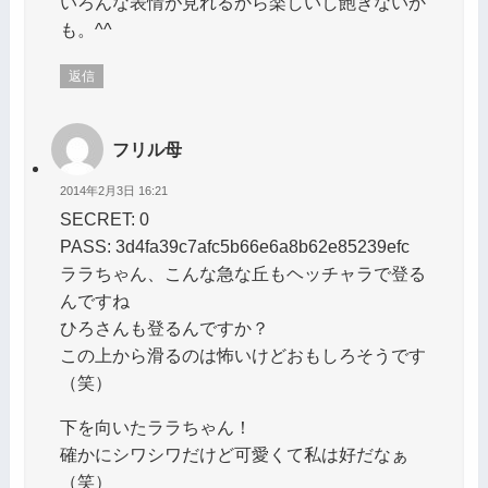
いろんな表情が見れるから楽しいし飽きないか
も。^^
返信
フリル母
2014年2月3日 16:21
SECRET: 0
PASS: 3d4fa39c7afc5b66e6a8b62e85239efc
ララちゃん、こんな急な丘もヘッチャラで登る
んですね
ひろさんも登るんですか？
この上から滑るのは怖いけどおもしろそうです
（笑）
下を向いたララちゃん！
確かにシワシワだけど可愛くて私は好だなぁ
（笑）