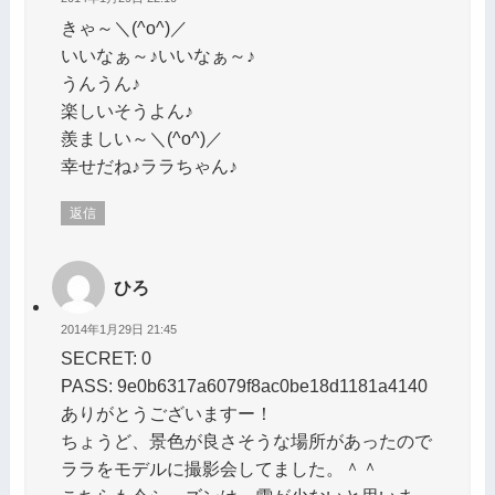
きゃ～＼(^o^)／
いいなぁ～♪いいなぁ～♪
うんうん♪
楽しいそうよん♪
羨ましい～＼(^o^)／
幸せだね♪ララちゃん♪
返信
ひろ
2014年1月29日 21:45
SECRET: 0
PASS: 9e0b6317a6079f8ac0be18d1181a4140
ありがとうございますー！
ちょうど、景色が良さそうな場所があったので
ララをモデルに撮影会してました。＾＾