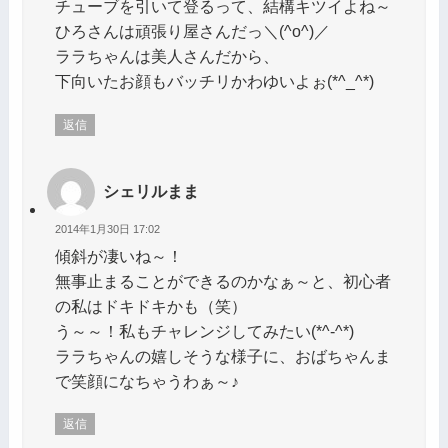
チューブを引いて登るって、結構キツイよね～
ひろさんは頑張り屋さんだっ＼(^o^)／
ララちゃんは美人さんだから、
下向いたお顔もバッチリかわゆいよぉ(*^_^*)
返信
シェリルまま
2014年1月30日 17:02
傾斜が凄いね～！
無事止まることができるのかなぁ～と、初心者
の私はドキドキかも（笑）
う～～！私もチャレンジしてみたい(*^-^*)
ララちゃんの嬉しそうな様子に、おばちゃんま
で笑顔になちゃうわぁ～♪
返信