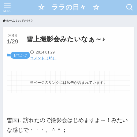
☆ ララの日々 ☆
MENU
ホーム
おでかけ
2014
雪上撮影会みたいなぁ～♪
1/29
2014.01.29
おでかけ
コメント（16）
当ページのリンクには広告が含まれています。
雪国に訪れたので撮影会はじめますよ～！みたい
な感じで・・・。＾＾；