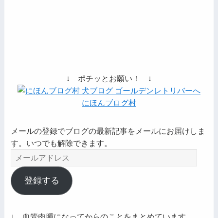
↓ ポチッとお願い！ ↓
にほんブログ村
メールの登録でブログの最新記事をメールにお届けしま
す。いつでも解除できます。
メ
ー
ル
登録する
ア
ド
レ
↓ 血管肉腫になってからのことをまとめています。