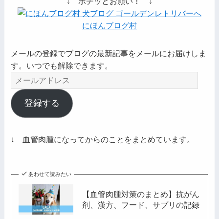
↓ ポチッとお願い！ ↓
にほんブログ村
メールの登録でブログの最新記事をメールにお届けしま
す。いつでも解除できます。
メ
ー
ル
登録する
ア
ド
レ
↓ 血管肉腫になってからのことをまとめています。
ス
あわせて読みたい
【血管肉腫対策のまとめ】抗がん
剤、漢方、フード、サプリの記録