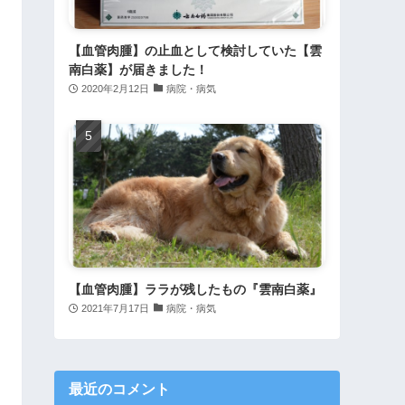
【血管肉腫】の止血として検討していた【雲
南白薬】が届きました！
2020年2月12日
病院・病気
【血管肉腫】ララが残したもの『雲南白薬』
2021年7月17日
病院・病気
最近のコメント