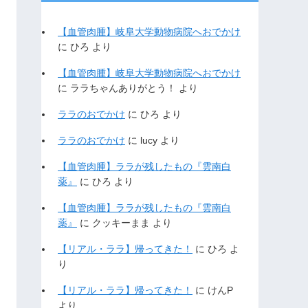
【血管肉腫】岐阜大学動物病院へおでかけ
に
ひろ
より
【血管肉腫】岐阜大学動物病院へおでかけ
に
ララちゃんありがとう！
より
ララのおでかけ
に
ひろ
より
ララのおでかけ
に
lucy
より
【血管肉腫】ララが残したもの『雲南白
薬』
に
ひろ
より
【血管肉腫】ララが残したもの『雲南白
薬』
に
クッキーまま
より
【リアル・ララ】帰ってきた！
に
ひろ
よ
り
【リアル・ララ】帰ってきた！
に
けんP
より