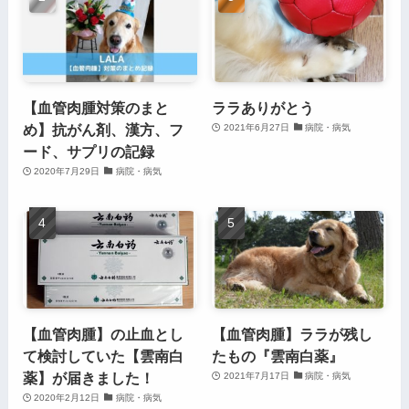
【血管肉腫対策のまと
ララありがとう
め】抗がん剤、漢方、フ
2021年6月27日
病院・病気
ード、サプリの記録
2020年7月29日
病院・病気
【血管肉腫】の止血とし
【血管肉腫】ララが残し
て検討していた【雲南白
たもの『雲南白薬』
薬】が届きました！
2021年7月17日
病院・病気
2020年2月12日
病院・病気