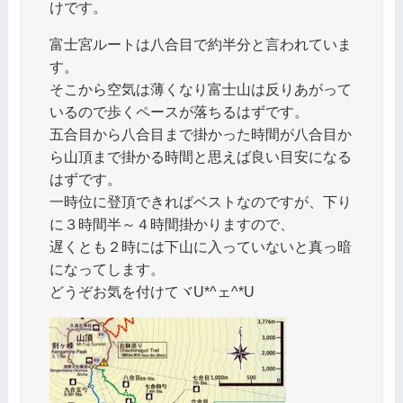
けです。
富士宮ルートは八合目で約半分と言われていま
す。
そこから空気は薄くなり富士山は反りあがって
いるので歩くペースが落ちるはずです。
五合目から八合目まで掛かった時間が八合目か
ら山頂まで掛かる時間と思えば良い目安になる
はずです。
一時位に登頂できればベストなのですが、下り
に３時間半～４時間掛かりますので、
遅くとも２時には下山に入っていないと真っ暗
になってします。
どうぞお気を付けてヾU*^ェ^*Uゝ