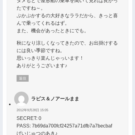
ダメもとで屋形船の乗車を聞いて見れば良かっ
たですね～。
ぷかぷかするの大好きなララだから、きっと喜
んで乗ってくれるはず。
また、機会があったときにでも。
秋になり涼しくなってきたので、お出掛けする
には良い季節ですね。
思いっきり楽んじゃっいます！
ありがとうございます♪
返信
ラピス＆ノアールまま
2012年9月28日 15:05
SECRET: 0
PASS: 7b69da700fcf24257a71dfb7a7becbaf
げいじゅつのあき♪