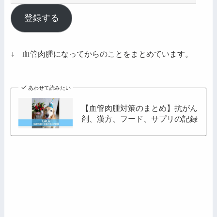
ー
ル
登録する
ア
ド
レ
↓ 血管肉腫になってからのことをまとめています。
ス
あわせて読みたい
【血管肉腫対策のまとめ】抗がん
剤、漢方、フード、サプリの記録