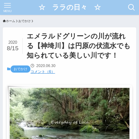
☆ ララの日々 ☆
MENU
ホーム
おでかけ
エメラルドグリーンの川が流れ
2020
る【神埼川】は円原の伏流水でも
8/15
知られている美しい川です！
2020.06.30
おでかけ
コメント（6）