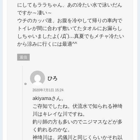
にしてもララちゃん、あの冷たい水で泳いだん
ですか～凄い～
ウチのカッパ達、お腹を冷やして帰りの車内で
トイレが間に合わず敷いてたタオルにお漏らし
しちゃいましたよ( ﾉД`)…真夏でもメチャ冷たい
から涼みに行くには最適^^
返信
ひろ
2020年7月1日 15:24
akiyamaさん。
ご存知でしたね。伏流水で知られる神埼
川はキレイな川ですね。
釣り師の方も多いのでニジマスなどが多
く釣れるのかな。
神埼川は、武儀川と同じくらいかそれ以