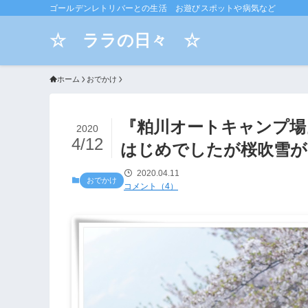
ゴールデンレトリバーとの生活 お遊びスポットや病気など
☆ ララの日々 ☆
ホーム
おでかけ
『粕川オートキャンプ場
2020
4/12
はじめでしたが桜吹雪が
2020.04.11
おでかけ
コメント（4）