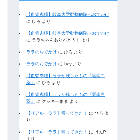
【血管肉腫】岐阜大学動物病院へおでかけ
に
ひろ
より
【血管肉腫】岐阜大学動物病院へおでかけ
に
ララちゃんありがとう！
より
ララのおでかけ
に
ひろ
より
ララのおでかけ
に
lucy
より
【血管肉腫】ララが残したもの『雲南白
薬』
に
ひろ
より
【血管肉腫】ララが残したもの『雲南白
薬』
に
クッキーまま
より
【リアル・ララ】帰ってきた！
に
ひろ
よ
り
【リアル・ララ】帰ってきた！
に
けんP
より