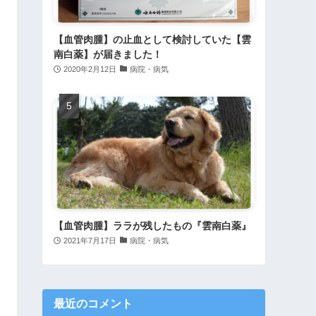
【血管肉腫】の止血として検討していた【雲
南白薬】が届きました！
2020年2月12日
病院・病気
【血管肉腫】ララが残したもの『雲南白薬』
2021年7月17日
病院・病気
最近のコメント