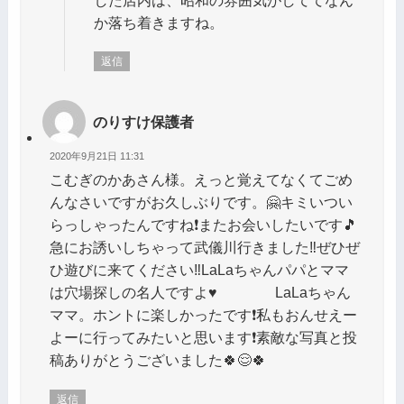
した店内は、昭和の雰囲気がしててなん
か落ち着きますね。
返信
のりすけ保護者
2020年9月21日 11:31
こむぎのかあさん様。えっと覚えてなくてごめ
んなさいですがお久しぶりです。🤗キミいつい
らっしゃったんですね❗またお会いしたいです🎵
急にお誘いしちゃって武儀川行きました‼️ぜひぜ
ひ遊びに来てください‼️LaLaちゃんパパとママ
は穴場探しの名人ですよ♥️ LaLaちゃん
ママ。ホントに楽しかったです❗私もおんせえー
よーに行ってみたいと思います❗素敵な写真と投
稿ありがとうございました🍀😌🍀
返信