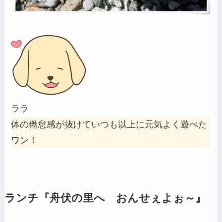
ララ
体の倦怠感が抜けていつも以上に元気よく遊べた
ワン！
ランチ『舟伏の里へ おんせぇよぉ～』