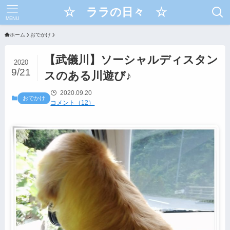
☆ ララの日々 ☆
MENU
ホーム
おでかけ
【武儀川】ソーシャルディスタン
2020
9/21
スのある川遊び♪
2020.09.20
おでかけ
コメント（12）