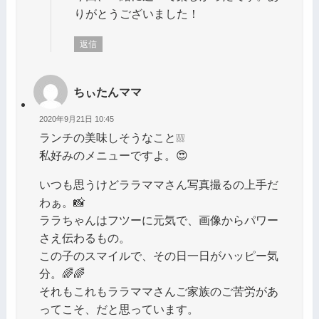
りがとうございました！
返信
ちぃたんママ
2020年9月21日 10:45
ランチの美味しそうなこと❕❕❕
私好みのメニューですよ。😍
いつも思うけどララママさん写真撮るの上手だ
わぁ。📸
ララちゃんはフツーに元気で、画像からパワー
さえ伝わるもの。
この子のスマイルで、その日一日がハッピー気
分。🌈🌈
それもこれもララママさんご家族のご苦労があ
ってこそ、だと思っています。