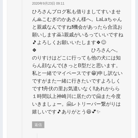
2020年9月23日 09:11
ひろさんブログ私も借りましてすいませ
ん🙏こむぎのかあさん様へ。LaLaちゃん
と親戚なんですね❗機会があったら合流お
願いします🙇⤵️親戚がいるっていいですね
🎵よろしくお願いいたします🍀😌
🍀 ひろさんへ。
のりすけはどこに行っても他の犬には知
らん顔なんで(きっとB型だと思います。
私と一緒でマイペースです😁)申し訳ない
ですがまた一緒に行きたいですよろしく
です❗舟伏の里お気遣いなく‼️あれからら
１時間以上神崎川に居たので🤗また今度
いきましょー。🤗レトリーバー繋がりは
嬉しいです🎵ありがとう😆💕✨
返信