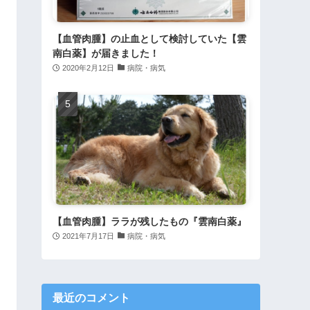
【血管肉腫】の止血として検討していた【雲
南白薬】が届きました！
2020年2月12日
病院・病気
【血管肉腫】ララが残したもの『雲南白薬』
2021年7月17日
病院・病気
最近のコメント