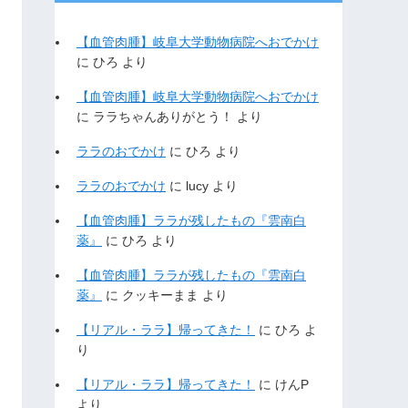
【血管肉腫】岐阜大学動物病院へおでかけ
に
ひろ
より
【血管肉腫】岐阜大学動物病院へおでかけ
に
ララちゃんありがとう！
より
ララのおでかけ
に
ひろ
より
ララのおでかけ
に
lucy
より
【血管肉腫】ララが残したもの『雲南白
薬』
に
ひろ
より
【血管肉腫】ララが残したもの『雲南白
薬』
に
クッキーまま
より
【リアル・ララ】帰ってきた！
に
ひろ
よ
り
【リアル・ララ】帰ってきた！
に
けんP
より