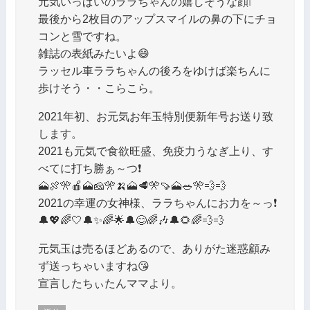
元気いっぱいのララちゃんの嬉しそうな顔❕
最後から2枚目のアップスマイルの鼻の下にチョ
コンと雪ですね。
雑誌の表紙みたいよ😄
ラッセル車ララちゃんの後ろをゆけば楽ちんに
歩けそう・・こらこら。
2021年初、お元気お年玉特別便新年号お送り致
します。
2021も元気で食欲旺盛、免疫力うなぎ上り、す
べてに打ち勝ぁ～つ❗
🗻🍖🎌🍎🗻🧀🎌🍌🗻🥩🎌🍠🗻🥗🎌💨💨
2021の幸運の女神様、ララちゃんにお力を～っ❗
🔔💖🌈🤍🔔✨🌈🌟🔔😊🌈🎶🔔🌻🌈💨💨
元気玉は売るほどあるので、ありがた迷惑顧み
ず送っちゃいますね😘
宣言したちぃたんママより。