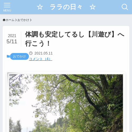
☆ ララの日々 ☆
MENU
ホーム
おでかけ
体調も安定してるし【川遊び】へ
2021
5/11
行こう！
2021.05.11
おでかけ
コメント（4）