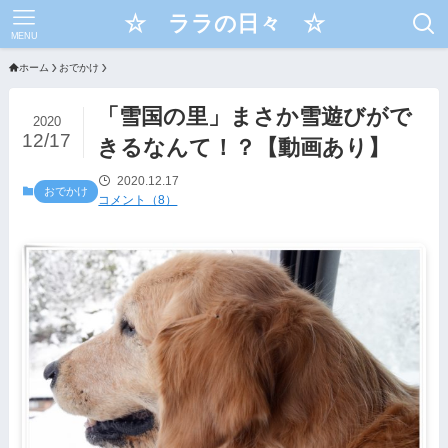
☆ ララの日々 ☆
MENU
ホーム
おでかけ
「雪国の里」まさか雪遊びがで
2020
12/17
きるなんて！？【動画あり】
2020.12.17
おでかけ
コメント（8）