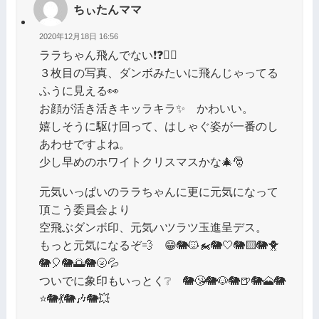
ちぃたんママ
2020年12月18日 16:56
ララちゃん飛んでない❗❓🐱‍🏍
３枚目の写真、ダンボみたいに飛んじゃってる
ふうに見える👀
お顔が活き活きキッラキラ✨ かわいい。
嬉しそうに駆け回って、はしゃぐ姿が一番のし
あわせですよね。
少し早めのホワイトクリスマスかな🎄🎅
元気いっぱいのララちゃんに更に元気になって
頂こう委員会より
空飛ぶダンボ印、元気ハツラツ玉進呈デス。
もっと元気になるぞ💨 😁🐘🐱‍🏍🐘🤍🐘🟨🐘🐥
🐘🎈🐘🌅🐘🌝💦
ついでに象印もいっとく❔ 🐘😘🐘🐶🐘🍺🐘🗻🐘
⭐🐘💃🐘🎶🐘💥