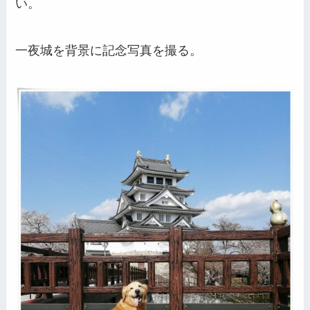
い。
一夜城を背景に記念写真を撮る。