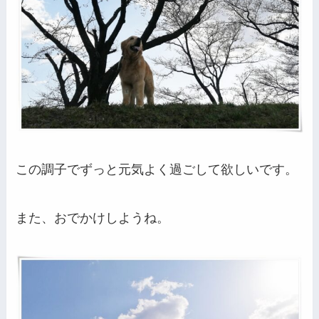
この調子でずっと元気よく過ごして欲しいです。
また、おでかけしようね。