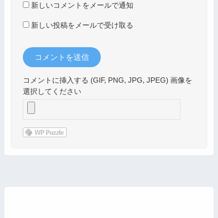
新しいコメントをメールで通知
新しい投稿をメールで受け取る
コメントに挿入する (GIF, PNG, JPG, JPEG) 画像を
選択してください