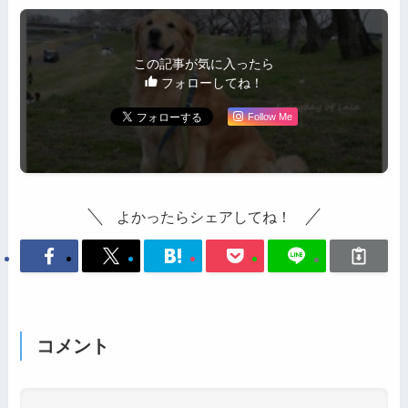
この記事が気に入ったら
フォローしてね！
Follow Me
よかったらシェアしてね！
コメント