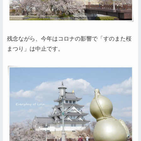
残念ながら、今年はコロナの影響で「すのまた桜
まつり」は中止です。