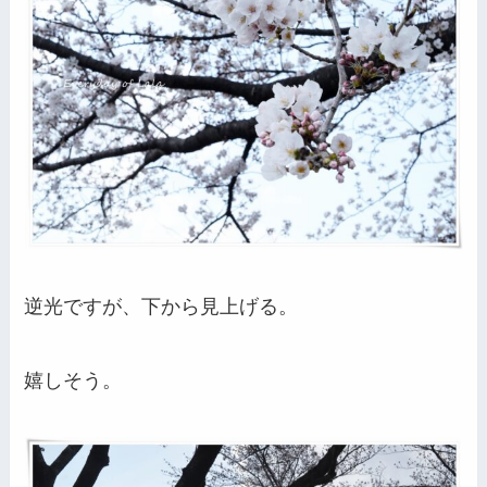
逆光ですが、下から見上げる。
嬉しそう。