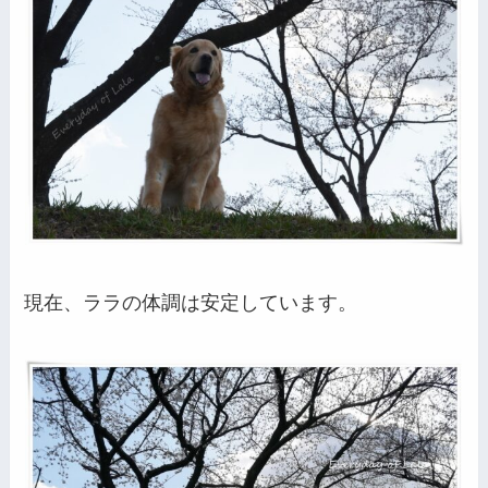
現在、ララの体調は安定しています。