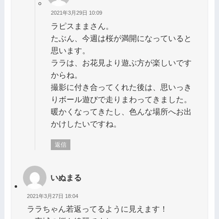
2021年3月29日 10:09
ラピスままさん。
たぶん、今週は桜が満開になっていると
思います。
ララは、お花見より遊ぶ方が楽しいです
からね。
撮影に付き合ってくれた後は、思いっき
りボール遊びで走りまわってきました。
暖かくなってきたし、色んな場所へお出
かけしたいですね。
返信
いぬまる
2021年3月27日 18:04
ララちゃん若返ってるように見えます！