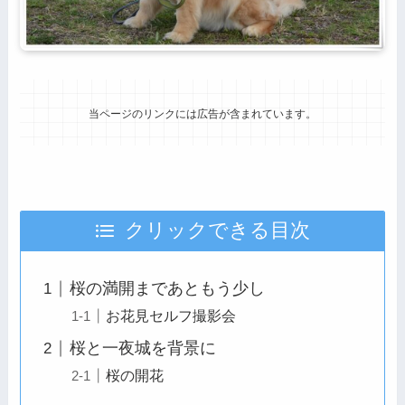
当ページのリンクには広告が含まれています。
クリックできる目次
桜の満開まであともう少し
お花見セルフ撮影会
桜と一夜城を背景に
桜の開花