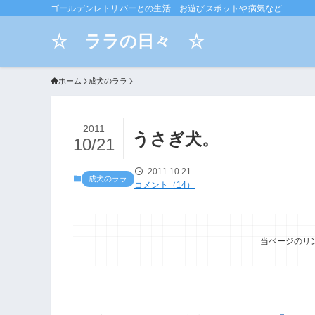
ゴールデンレトリバーとの生活 お遊びスポットや病気など
☆ ララの日々 ☆
ホーム
成犬のララ
2011
うさぎ犬。
10/21
2011.10.21
成犬のララ
コメント（14）
当ページのリ