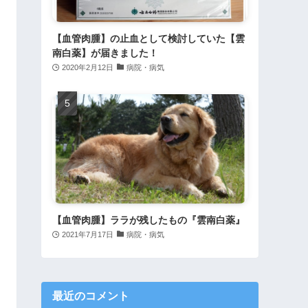
【血管肉腫】の止血として検討していた【雲
南白薬】が届きました！
2020年2月12日
病院・病気
【血管肉腫】ララが残したもの『雲南白薬』
2021年7月17日
病院・病気
最近のコメント