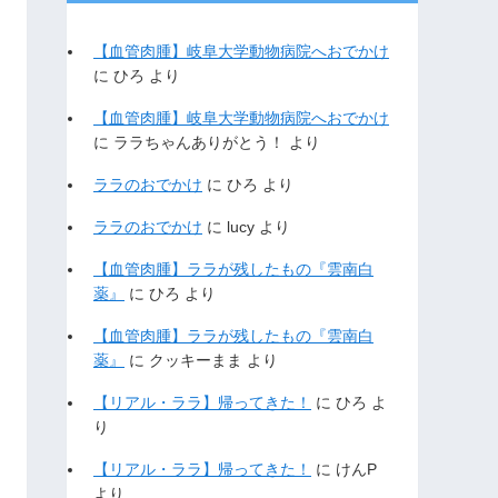
【血管肉腫】岐阜大学動物病院へおでかけ
に
ひろ
より
【血管肉腫】岐阜大学動物病院へおでかけ
に
ララちゃんありがとう！
より
ララのおでかけ
に
ひろ
より
ララのおでかけ
に
lucy
より
【血管肉腫】ララが残したもの『雲南白
薬』
に
ひろ
より
【血管肉腫】ララが残したもの『雲南白
薬』
に
クッキーまま
より
【リアル・ララ】帰ってきた！
に
ひろ
よ
り
【リアル・ララ】帰ってきた！
に
けんP
より