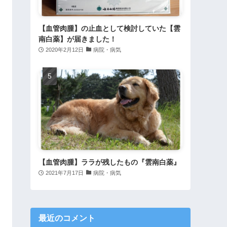
【血管肉腫】の止血として検討していた【雲
南白薬】が届きました！
2020年2月12日
病院・病気
【血管肉腫】ララが残したもの『雲南白薬』
2021年7月17日
病院・病気
最近のコメント