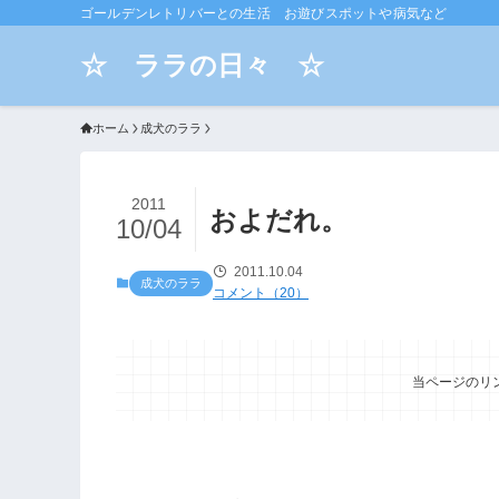
ゴールデンレトリバーとの生活 お遊びスポットや病気など
☆ ララの日々 ☆
ホーム
成犬のララ
2011
およだれ。
10/04
2011.10.04
成犬のララ
コメント（20）
当ページのリ