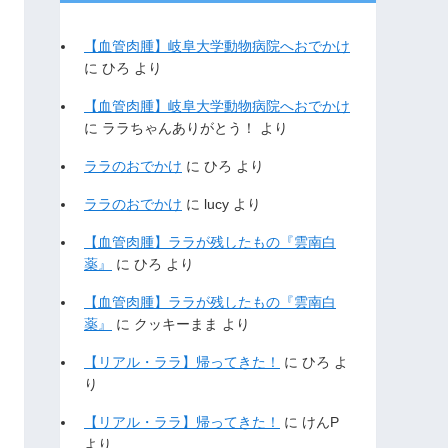
【血管肉腫】岐阜大学動物病院へおでかけ
に
ひろ
より
【血管肉腫】岐阜大学動物病院へおでかけ
に
ララちゃんありがとう！
より
ララのおでかけ
に
ひろ
より
ララのおでかけ
に
lucy
より
【血管肉腫】ララが残したもの『雲南白
薬』
に
ひろ
より
【血管肉腫】ララが残したもの『雲南白
薬』
に
クッキーまま
より
【リアル・ララ】帰ってきた！
に
ひろ
よ
り
【リアル・ララ】帰ってきた！
に
けんP
より