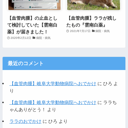
【血管肉腫】の止血とし
【血管肉腫】ララが残し
て検討していた【雲南白
たもの『雲南白薬』
薬】が届きました！
2021年7月17日
病院・病気
2020年2月12日
病院・病気
最近のコメント
【血管肉腫】岐阜大学動物病院へおでかけ
に
ひろ
よ
り
【血管肉腫】岐阜大学動物病院へおでかけ
に
ララち
ゃんありがとう！
より
ララのおでかけ
に
ひろ
より