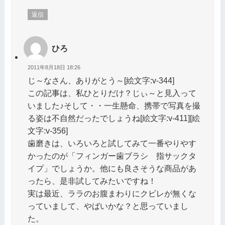
返信
ひろ
2011年8月18日 18:26
じ～なさん、ありがとう～[絵文字:v-344]
この記事は、私ひとりだけ？じぃ～と見入って
いました♪そして・・一生懸命、携帯で写真を撮
る姿は不自然だったでしょうね[絵文字:v-411][絵
文字:v-356]
歯磨きは、いろいろと試してみて一番やりやす
かったのが「フィンガー歯ブラシ 指サックタ
イプ」でしょうか。他にも良さそうな商品があ
ったら、是非試してみたいですね！
実は最近、ララのお腹まわりにクビレが無くな
っていまして、やばいかな？と思っていまし
た。