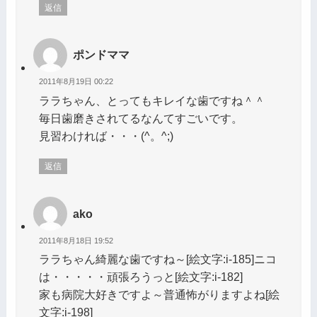
返信
ポンドママ
2011年8月19日 00:22
ララちゃん、とってもキレイな歯ですね＾＾
毎日歯磨きされてるなんてすごいです。
見習わければ・・・(^。^;)
返信
ako
2011年8月18日 19:52
ララちゃん綺麗な歯ですね～[絵文字:i-185]ニコ
は・・・・・頑張ろうっと[絵文字:i-182]
家も病院大好きですよ～普通怖がりますよね[絵
文字:i-198]