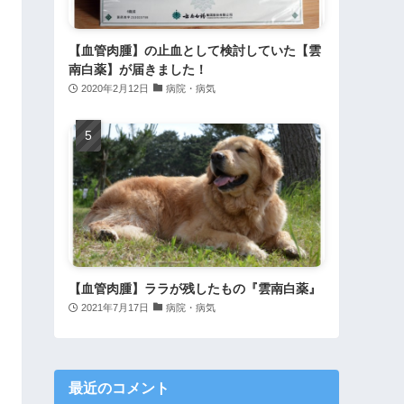
【血管肉腫】の止血として検討していた【雲
南白薬】が届きました！
2020年2月12日
病院・病気
【血管肉腫】ララが残したもの『雲南白薬』
2021年7月17日
病院・病気
最近のコメント