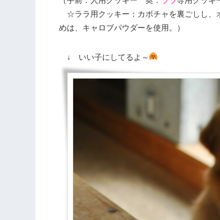
（手前：人用クッキー 奥：
ララ
専用クッキ
☆ララ用クッキー：カボチャを裏ごしし、オ
めは、キャロブパウダーを使用。）
↓
いい子にしてるよ～