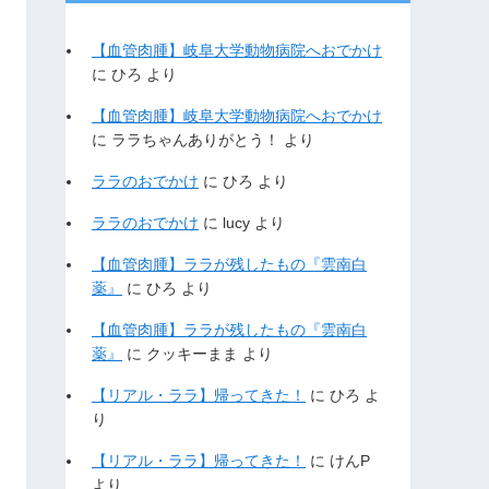
【血管肉腫】岐阜大学動物病院へおでかけ
に
ひろ
より
【血管肉腫】岐阜大学動物病院へおでかけ
に
ララちゃんありがとう！
より
ララのおでかけ
に
ひろ
より
ララのおでかけ
に
lucy
より
【血管肉腫】ララが残したもの『雲南白
薬』
に
ひろ
より
【血管肉腫】ララが残したもの『雲南白
薬』
に
クッキーまま
より
【リアル・ララ】帰ってきた！
に
ひろ
よ
り
【リアル・ララ】帰ってきた！
に
けんP
より