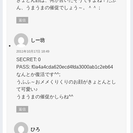
きょとん顔は、何か言いたそうですよね！たぶ
ん、うまうまの催促でしょう～。＾＾；
返信
しー坊
2011年10月17日 18:49
SECRET: 0
PASS: f0a4a4cda620ecd4fda3000ab1c2eb64
なんとか復活です^^;
うふふ～おメメくりくりのお顔がきょとんとし
て可愛い♪
うまうまの催促かしらね^^
返信
ひろ