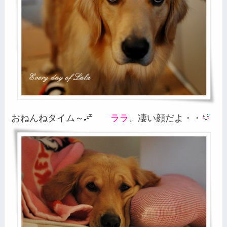
おねんねタイム～
ララ
、凄い顔だよ・・