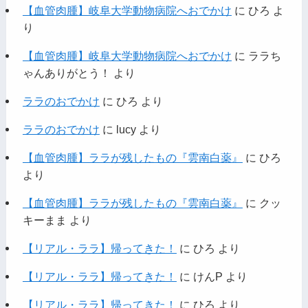
【血管肉腫】岐阜大学動物病院へおでかけ
に
ひろ
よ
り
【血管肉腫】岐阜大学動物病院へおでかけ
に
ララち
ゃんありがとう！
より
ララのおでかけ
に
ひろ
より
ララのおでかけ
に
lucy
より
【血管肉腫】ララが残したもの『雲南白薬』
に
ひろ
より
【血管肉腫】ララが残したもの『雲南白薬』
に
クッ
キーまま
より
【リアル・ララ】帰ってきた！
に
ひろ
より
【リアル・ララ】帰ってきた！
に
けんP
より
【リアル・ララ】帰ってきた！
に
ひろ
より