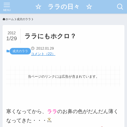
☆ ララの日々 ☆
MENU
ホーム
成犬のララ
2012
ララにもホクロ？
1/29
2012.01.29
成犬のララ
コメント（22）
当ページのリンクには広告が含まれています。
寒くなってから、
ララ
のお鼻の色がだんだん薄く
なってきた・・・