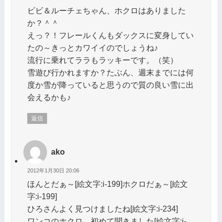
ビビ＆ルーチェちゃん、ホクロはありました
か？＾＾
えっ？！フレールくんもダックスに変身してい
たの～きっとカワイイのでしょうね♪
流行に乗れてララもラッキーです。（笑）
雪遊び行かれますか？たぶん、週末までには何
度か雪が降っていると思うので質の良い雪に出
会えるかも♪
返信
ako
2012年1月30日 20:06
ほんとだぁ～[絵文字:i-199]ホクロだぁ～[絵文
字:i-199]
ひろさんよく見つけましたね[絵文字:i-234]
ワンコのホクロ、初めて聞きました[絵文字:i-