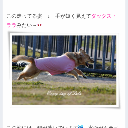
この走ってる姿
↓
手が短く見えて
ダックス・
ララ
みたい～
この池には、鯉が泳いでいます
水面がキラキ