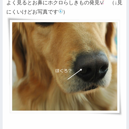
よく見るとお鼻にホクロらしきもの発見
（
↓
見
にくいけどお写真です
）