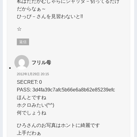
私はただがむしゃらにシャッタ－切ってるだけ
だからなぁ～
ひっぴ－さんを見習わないと!!
☆
返信
フリル母
2012年1月29日 20:15
SECRET: 0
PASS: 3d4fa39c7afc5b66e6a8b62e85239efc
ほんとですね
ホクロみたい(^^)
何でしょうね
ひろさんのお写真はホントに綺麗です
上手だわぁ