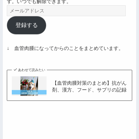
す。いつでも解除できます。
メ
ー
ル
登録する
ア
ド
レ
↓ 血管肉腫になってからのことをまとめています。
ス
あわせて読みたい
【血管肉腫対策のまとめ】抗がん
剤、漢方、フード、サプリの記録