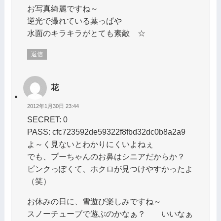
お写真綺麗ですね～
逆光で撮れている葉っぱや
水面のキラキラがとても素敵 ☆
返信
花
2012年1月30日 23:44
SECRET: 0
PASS: cfc723592de59322f8fbd32dc0b8a2a9
よ～く見ないとわかりにくいよねぇ
でも、プーちゃんのお鼻はシニアだからか？
ピンクっぽくて、ホクロが見つけやすかったよ
（笑）
お休みの日に、雪遊び楽しみですね～
スノーチューブで遊ぶのかなぁ？ いいなぁ