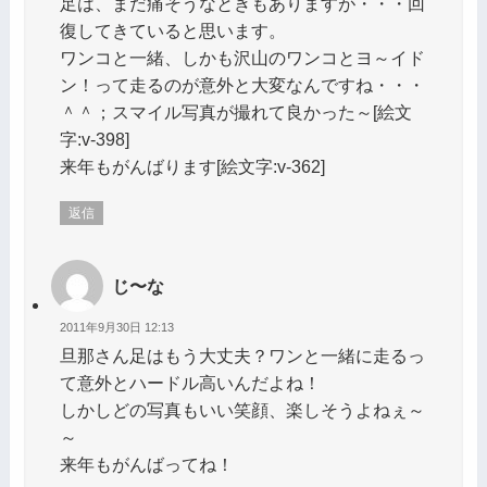
足は、まだ痛そうなときもありますが・・・回
復してきていると思います。
ワンコと一緒、しかも沢山のワンコとヨ～イド
ン！って走るのが意外と大変なんですね・・・
＾＾；スマイル写真が撮れて良かった～[絵文
字:v-398]
来年もがんばります[絵文字:v-362]
返信
じ〜な
2011年9月30日 12:13
旦那さん足はもう大丈夫？ワンと一緒に走るっ
て意外とハードル高いんだよね！
しかしどの写真もいい笑顔、楽しそうよねぇ～
～
来年もがんばってね！