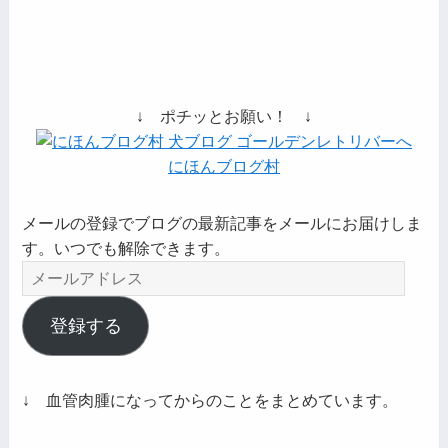
↓ ポチッとお願い！ ↓
にほんブログ村
メールの登録でブログの最新記事をメールにお届けしま
す。いつでも解除できます。
メ
ー
ル
登録する
ア
ド
レ
↓ 血管肉腫になってからのことをまとめています。
ス