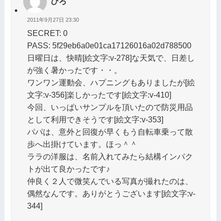
ひろ
2011年9月27日 23:30
SECRET: 0
PASS: 5f29eb6a0e01ca17126016a02d788500
日曜日は、快晴[絵文字:v-278]な天気で、日差し
が強く暑かったです・・。
ワンワン運動会、ハプニングもありましたが[絵
文字:v-356]楽しかったです[絵文字:v-410]
今回、いっぱいサンプルを頂いたので防災用品
として利用できそうです[絵文字:v-353]
パパは、意外と回復が早くもう自転車乗って散
歩へ出掛けています。ほっ＾＾
ララの洋服は、名前入れてみたら結構インパク
トが出て良かったです♪
仲良く２人で微笑んでいる写真が撮れたのは、
偶然なんです。ありがとうございます[絵文字:v-
344]