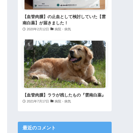
【血管肉腫】の止血として検討していた【雲
南白薬】が届きました！
2020年2月12日
病院・病気
【血管肉腫】ララが残したもの『雲南白薬』
2021年7月17日
病院・病気
最近のコメント