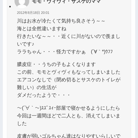
モモ・ヴィヴィ・サスケのママ
2012年8月18日 20:01
川はお水が冷たくて気持ち良さそう～～
海とは全然違いますね
行きたいな～～・・近くに川がないので羨まし
いです♪
ララちゃん・・・怪力ですかぁ (´∀｀*)ｳﾌﾌ
膿皮症・・うちの子もよくなります
この前、モモとヴィヴィもなってしまいました
エアコンなしで（閉め切るとサスケのトイレが
難しい）の生活が
ダメだったようで・・・
～(´∀｀～)ｽｽﾞｽｨｰ部屋で寝かせるようにしたら
今回は一週間ほどで二人とも、消えてしまいま
した
皮膚が弱いゴルちゃん達はなりやすいらしいで