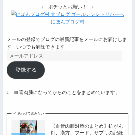
↓ ポチッとお願い！ ↓
にほんブログ村
メールの登録でブログの最新記事をメールにお届けしま
す。いつでも解除できます。
メ
ー
ル
登録する
ア
ド
レ
↓ 血管肉腫になってからのことをまとめています。
ス
あわせて読みたい
【血管肉腫対策のまとめ】抗がん
剤、漢方、フード、サプリの記録