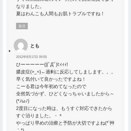
なりました。
夏はわんこも人間もお肌トラブルですね！
返信
とも
2012年8月17日 09:55
ひーーーーー(||ﾟДﾟ)ﾋｨｨｨ!
膿皮症(>_<)←過剰に反応してしまします。。。
早く気付いて良かったですよね！
こーる君は今年初めてなったので
全然気づかず、ひどくなっちゃいましたから～
(*ﾉωﾉ)
2度目になった時は、もうすぐ対応できたから
すぐ治りました。・＊
やっぱり早めの治療と予防が大切ですよね(*´艸
｀*)