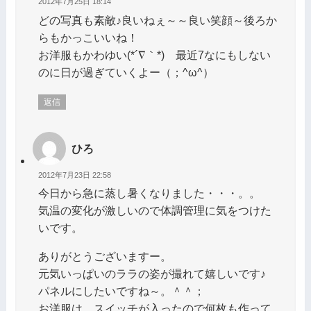
2012年7月25日 18:14
どの写真も素敵♪良いねぇ～～良い笑顔～後ろか
らもかっこいいね！
お洋服もかわゆい(*´∇｀*) 最近7なにもしない
のに日が過ぎていくよー（；^ω^）
返信
ひろ
2012年7月23日 22:58
今日から急に蒸し暑くなりました・・・。。
気温の変化が激しいので体調管理に気をつけた
いです。
ありがとうございますー。
元気いっぱいのララの姿が撮れて嬉しいです♪
パネルにしたいですね～。＾＾；
お洋服は、スイッチが入ったので何枚も作って