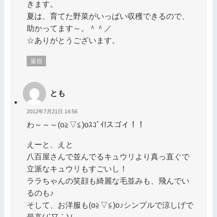
きます。
夏は、育てた野菜がいっぱい収穫できるので、
助かってます～。＾＾／
☆ありがとうございます。
返信
とも
2012年7月21日 14:56
わ～～～(o≧▽≦)oｽｺﾞｲ!スゴイ！！
えーと、えと
八百屋さんで並んでるキュウリより真っ直ぐで
立派なキュウリもすごいし！
ララちゃんの笑顔も綺麗な毛並みも、飛んでい
るのも♪
そして、お洋服も(o≧▽≦)o♪シンプルで涼しげで