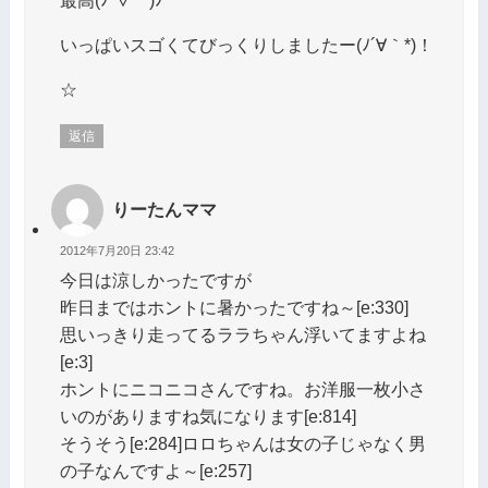
最高(ﾉ´▽｀)ﾉ
いっぱいスゴくてびっくりしましたー(ﾉ´∀｀*)！
☆
返信
りーたんママ
2012年7月20日 23:42
今日は涼しかったですが
昨日まではホントに暑かったですね～[e:330]
思いっきり走ってるララちゃん浮いてますよね
[e:3]
ホントにニコニコさんですね。お洋服一枚小さ
いのがありますね気になります[e:814]
そうそう[e:284]ロロちゃんは女の子じゃなく男
の子なんですよ～[e:257]