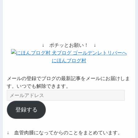
↓ ポチッとお願い！ ↓
にほんブログ村
メールの登録でブログの最新記事をメールにお届けしま
す。いつでも解除できます。
メ
ー
ル
登録する
ア
ド
レ
↓ 血管肉腫になってからのことをまとめています。