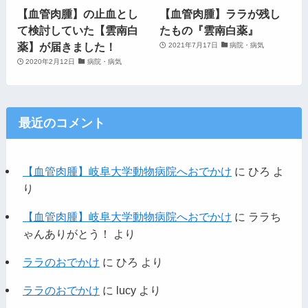
【血管肉腫】の止血とし
【血管肉腫】ララが残し
て検討していた【雲南白
たもの『雲南白薬』
薬】が届きました！
2021年7月17日
病院・病気
2020年2月12日
病院・病気
最近のコメント
【血管肉腫】岐阜大学動物病院へおでかけ
に
ひろ
よ
り
【血管肉腫】岐阜大学動物病院へおでかけ
に
ララち
ゃんありがとう！
より
ララのおでかけ
に
ひろ
より
ララのおでかけ
に
lucy
より