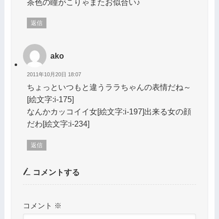
茶色の瞳がこりゃまたお似合い♪
返信
ako
2011年10月20日 18:07
ちょっといつもと違うララちゃんの表情だね～
[絵文字:i-175]
なんかカッコイイ女[絵文字:i-197]出来る女の顔
だわ[絵文字:i-234]
返信
コメントする
コメント
※