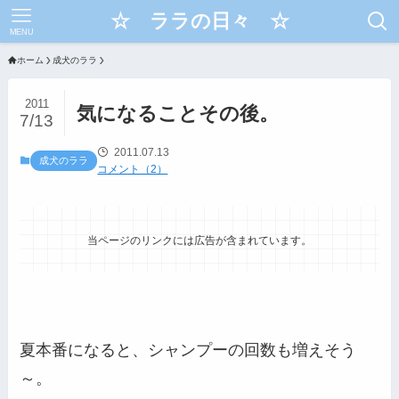
☆ ララの日々 ☆
MENU
ホーム
成犬のララ
2011
気になることその後。
7/13
2011.07.13
成犬のララ
コメント（2）
当ページのリンクには広告が含まれています。
夏本番になると、シャンプーの回数も増えそう
～。