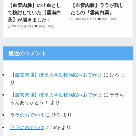
【血管肉腫】の止血とし
【血管肉腫】ララが残し
て検討していた【雲南白
たもの『雲南白薬』
薬】が届きました！
2021年7月17日
病院・病気
2020年2月12日
病院・病気
最近のコメント
【血管肉腫】岐阜大学動物病院へおでかけ
に
ひろ
よ
り
【血管肉腫】岐阜大学動物病院へおでかけ
に
ララち
ゃんありがとう！
より
ララのおでかけ
に
ひろ
より
ララのおでかけ
に
lucy
より