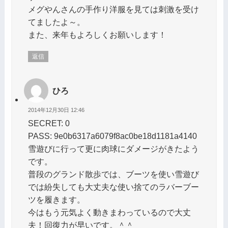
メグやんさんの手作り洋服を見ては刺激を受け
てましたよ～。
また、来年もよろしくお願いします！
返信
ひろ
2014年12月30日 12:46
SECRET: 0
PASS: 9e0b6317a6079f8ac0be18d1181a4140
雪遊びに行って更に肉球にダメージがきたよう
です。
普段のグランド散歩では、ブーツを使い雪遊び
では紛失しても大丈夫な使い捨てのラバーブー
ツを履きます。
今はもう元気よく動きまわっているので大丈
夫！回復力が早いです。＾＾