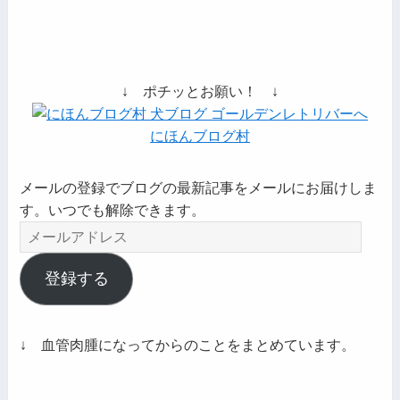
↓ ポチッとお願い！ ↓
にほんブログ村
メールの登録でブログの最新記事をメールにお届けしま
す。いつでも解除できます。
メ
ー
ル
登録する
ア
ド
レ
↓ 血管肉腫になってからのことをまとめています。
ス