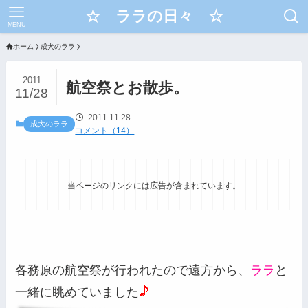
☆ ララの日々 ☆
MENU
ホーム
成犬のララ
2011
航空祭とお散歩。
11/28
2011.11.28
成犬のララ
コメント（14）
当ページのリンクには広告が含まれています。
各務原の航空祭が行われたので遠方から、
ララ
と
一緒に眺めていました