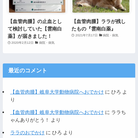
【血管肉腫】の止血とし
【血管肉腫】ララが残し
て検討していた【雲南白
たもの『雲南白薬』
薬】が届きました！
2021年7月17日
病院・病気
2020年2月12日
病院・病気
最近のコメント
【血管肉腫】岐阜大学動物病院へおでかけ
に
ひろ
よ
り
【血管肉腫】岐阜大学動物病院へおでかけ
に
ララち
ゃんありがとう！
より
ララのおでかけ
に
ひろ
より