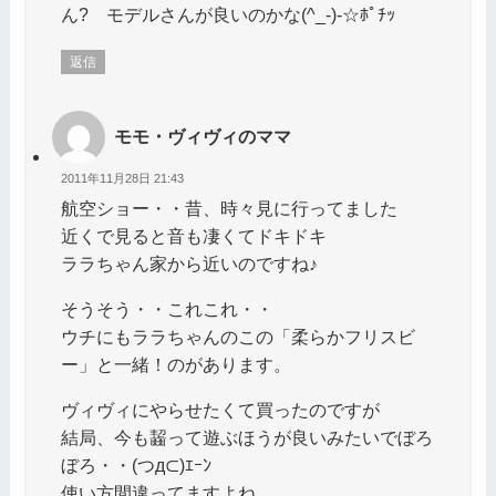
ん? モデルさんが良いのかな(^_-)-☆ﾎﾟﾁｯ
返信
モモ・ヴィヴィのママ
2011年11月28日 21:43
航空ショー・・昔、時々見に行ってました
近くで見ると音も凄くてドキドキ
ララちゃん家から近いのですね♪
そうそう・・これこれ・・
ウチにもララちゃんのこの「柔らかフリスビ
ー」と一緒！のがあります。
ヴィヴィにやらせたくて買ったのですが
結局、今も齧って遊ぶほうが良いみたいでぼろ
ぼろ・・(つд⊂)ｴｰﾝ
使い方間違ってますよね