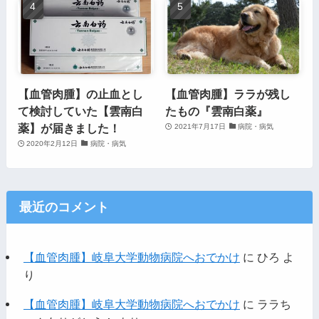
【血管肉腫】の止血とし
【血管肉腫】ララが残し
て検討していた【雲南白
たもの『雲南白薬』
薬】が届きました！
2021年7月17日
病院・病気
2020年2月12日
病院・病気
最近のコメント
【血管肉腫】岐阜大学動物病院へおでかけ
に
ひろ
よ
り
【血管肉腫】岐阜大学動物病院へおでかけ
に
ララち