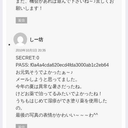
また、機会があれば遊んで下さいね～♪宜しくお
願いします！
返信
しー坊
2010年10月1日 20:35
SECRET: 0
PASS: f0a4a4cda620ecd4fda3000ab1c2eb64
お元気そうでよかったぁ～♪
メールしようと思ってました。
今年の夏は異常な暑さだったね。
けどお薬で治ってるみたいでよかったね！
うちもはじめて湿疹ができ塗り薬を使用した
の。
最後の写真の表情がかわいい～～～わ^^
返信