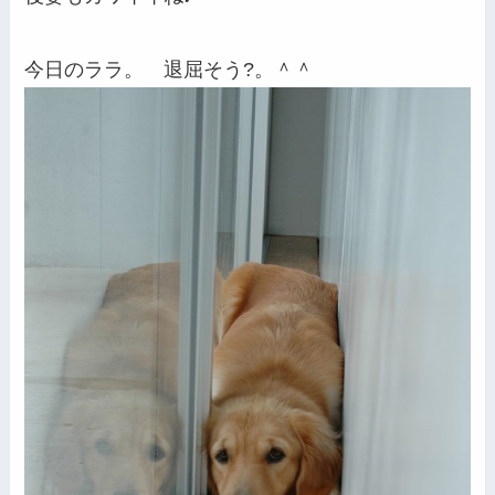
今日のララ。 退屈そう?。＾＾